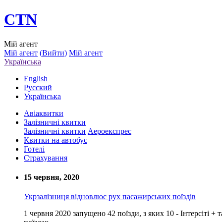
CTN
Мій агент
Мій агент
(
Вийти
)
Мій агент
Українська
English
Русский
Українська
Авіаквитки
Залізничні квитки
Залізничні квитки
Аероекспрес
Квитки на автобус
Готелі
Страхування
15 червня, 2020
Укрзалізниця відновлює рух пасажирських поїздів
1 червня 2020 запущено 42 поїзди, з яких 10 - Інтерсіті 