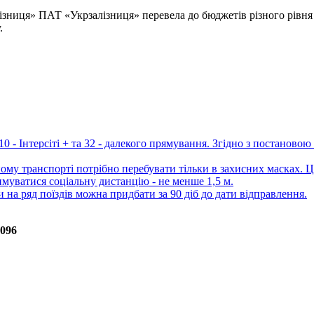
лізниця» ПАТ «Укрзалізниця» перевела до бюджетів різного рівня
.
10 - Інтерсіті + та 32 - далекого прямування. Згідно з постанов
ному транспорті потрібно перебувати тільки в захисних масках. Ц
муватися соціальну дистанцію - не менше 1,5 м.
и на ряд поїздів можна придбати за 90 діб до дати відправлення.
096