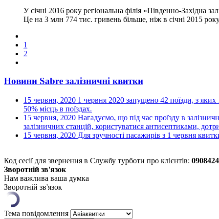
У січні 2016 року регіональна філія «Південно-Західна за
Це на 3 млн 774 тис. гривень більше, ніж в січні 2015 року
1
2
Новини Sabre залізничні квитки
15 червня, 2020
1 червня 2020 запущено 42 поїзди, з яких 
50% місць в поїздах.
15 червня, 2020
Нагадуємо, що під час проїзду в залізнич
залізничних станцій, користуватися антисептиками, дотри
15 червня, 2020
Для зручності пасажирів з 1 червня квитк
Код сесії для звернення в Службу турботи про клієнтів:
0908424
Зворотній зв'язок
Нам важлива ваша думка
Зворотній зв'язок
Тема повідомлення