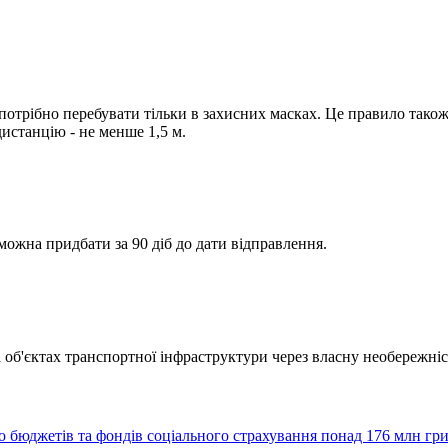
потрібно перебувати тільки в захисних масках. Це правило також
истанцію - не менше 1,5 м.
 можна придбати за 90 діб до дати відправлення.
а об'єктах транспортної інфраструктури через власну необережніс
до бюджетів та фондів соціального страхування понад 176 млн гр